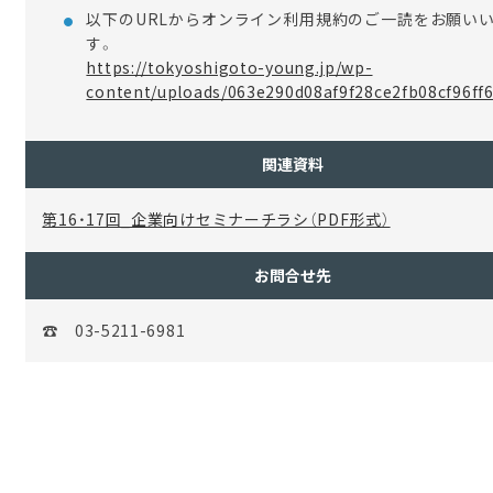
以下の
URL
からオンライン利用規約のご一読をお願い
す。
https://tokyoshigoto-young.jp/wp-
content/uploads/063e290d08af9f28ce2fb08cf96ff6
関連資料
第16・17回_企業向けセミナーチラシ（PDF形式）
お問合せ先
☎ 03-5211-6981