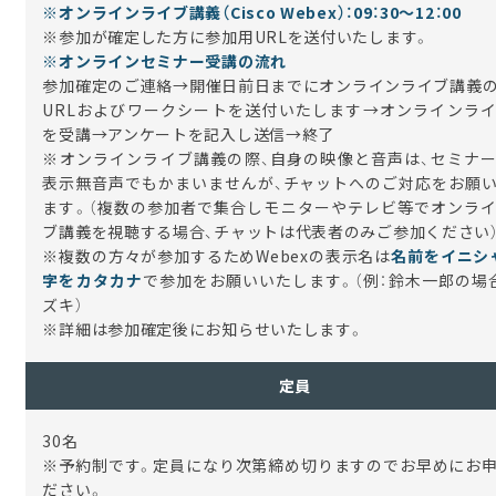
※オンラインライブ講義（Cisco Webex）：09：30～12：00
※参加が確定した方に参加用URLを送付いたします。
※オンラインセミナー受講の流れ
参加確定のご連絡→開催日前日までにオンラインライブ講義
URLおよびワークシートを送付いたします→オンラインラ
を受講→アンケートを記入し送信→終了
※オンラインライブ講義の際、自身の映像と音声は、セミナ
表示無音声でもかまいませんが、チャットへのご対応をお願
ます。（複数の参加者で集合しモニターやテレビ等でオンラ
ブ講義を視聴する場合、チャットは代表者のみご参加ください
※
複数の方々が参加するため
Webex
の表示名は
名前をイニシ
字をカタカナ
で参加をお願いいたします。（例：鈴木一郎の
ズキ）
※詳細は参加確定後にお知らせいたします。
定員
30名
※予約制です。定員になり次第締め切りますのでお早めにお
ださい。