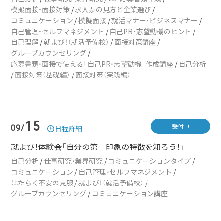
模擬面接・面接対策
/
求人票の見方と企業選び
/
コミュニケーション
/
模擬面接
/
就活マナー・ビジネスマナー
/
自己管理・セルフマネジメント
/
自己PR・志望動機のヒント
/
自己理解
/
就よび！（就活予備校）
/
面接対策講座
/
グループカウンセリング
/
応募書類・面接で使える「自己PR・志望動機」作成講座
/
自己分析
/
面接対策（基礎編）
/
面接対策（実践編）
15
受付中
09/
日程詳細
就よび！体験会「自分の第一印象の特徴を知ろう！」
自己分析
/
仕事研究・業界研究
/
コミュニケーションタイプ
/
コミュニケーション
/
自己管理・セルフマネジメント
/
はたらく不安の克服
/
就よび！（就活予備校）
/
グループカウンセリング
/
コミュニケーション講座