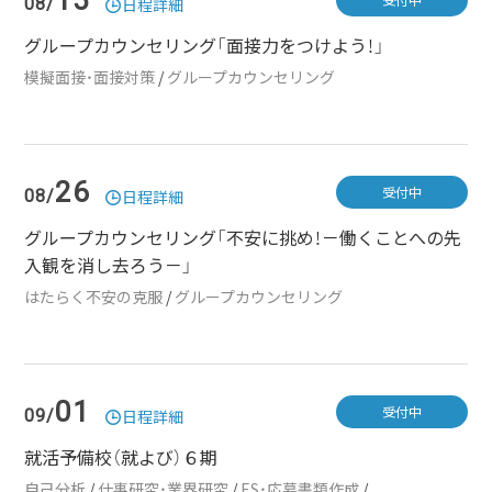
15
受付中
08/
日程詳細
グループカウンセリング「面接力をつけよう！」
模擬面接・面接対策
/
グループカウンセリング
26
受付中
08/
日程詳細
グループカウンセリング「不安に挑め！－働くことへの先
入観を消し去ろう－」
はたらく不安の克服
/
グループカウンセリング
01
受付中
09/
日程詳細
就活予備校（就よび）６期
自己分析
/
仕事研究・業界研究
/
ES・応募書類作成
/