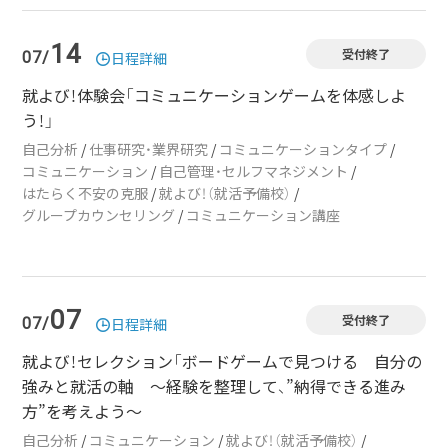
14
受付終了
07/
日程詳細
就よび！体験会「コミュニケーションゲームを体感しよ
う！」
自己分析
/
仕事研究・業界研究
/
コミュニケーションタイプ
/
コミュニケーション
/
自己管理・セルフマネジメント
/
はたらく不安の克服
/
就よび！（就活予備校）
/
グループカウンセリング
/
コミュニケーション講座
07
受付終了
07/
日程詳細
就よび！セレクション「ボードゲームで見つける 自分の
強みと就活の軸 ～経験を整理して、”納得できる進み
方”を考えよう～
自己分析
/
コミュニケーション
/
就よび！（就活予備校）
/