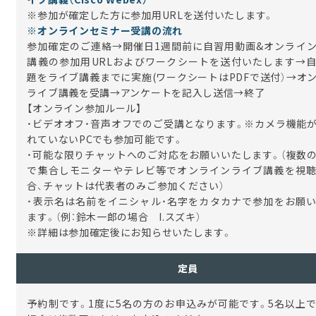
※参加が確定した方に参加用URLを送付いたします。
※オンラインセミナー受講の流れ
参加確定のご連絡→開催日1週間前に自習用動画&オンライ
講義の参加用URLおよびワークシートを送付いたします→
題をライブ講義までに実施(ワークシートはPDFで送付）→オ
ライブ講義を受講→アンケートを記入し送信→終了
【オンライン参加ルール】
・ビデオオフ・音声オフでのご受講となります。※カメラ機能
れていないPCでも参加可能です。
・可能な限りチャットへのご対応をお願いいたします。（複数
で集合しモニターやテレビ等でオンラインライブ講義を視
合、チャットは代表者のみご参加ください）
・表示名は名前をイニシャル・名字をカタカナで参加をお願
ます。（例：鈴木一郎の場合
I.
スズキ）
※詳細は参加確定後にお知らせいたします。
定員
予約制です。1度に5名の方のお申込みが可能です。5名以上