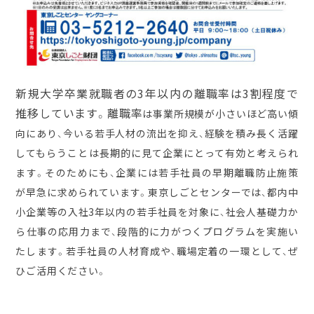
新規大学卒業就職者の
3
年以内の離職率は
3
割程度で
推移しています。離職率
は事業所規模が小さいほど高い傾
向にあり、今いる若手人材の流出を抑え、経験を積み長く活躍
してもらうことは長期的に見て企業にとって有効と考えられ
ます。そのためにも、企業には若手社員の早期離職防止施策
が早急に求められています。東京しごとセンターでは、都内中
小企業等の入社
3
年以内の若手社員を対象に、社会人基礎力か
ら仕事の応用力まで、段階的に力がつくプログラムを実施い
たします。若手社員の人材育成や、職場定着の一環として、ぜ
ひご活用ください。