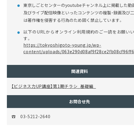
東京しごとセンターのyoutubeチャンネル上に掲載した動
及びライブ配信映像といった
コンテンツの複製・録画及び
は著作権を侵害する行為のため固く禁止しています。
以下の
URL
からオンライン利用規約のご一読をお願い
す。
https://tokyoshigoto-young.jp/wp-
content/uploads/063e290d08af9f28ce2fb08cf96ff6
関連資料
【ビジネス力UP講座】第1期チラシ_基礎編_
お問合せ先
☎ 03-5212-2640