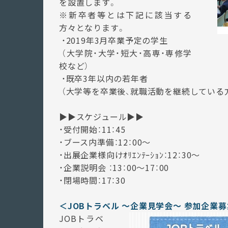
を設置します。
※新卒者等とは下記に該当する
方々となります。
・2019年3月卒業予定の学生
（大学院・大学・短大・高専・専修学
校など）
・既卒3年以内の若年者
（大学等を卒業後、就職活動を継続している
▶▶スケジュール
▶▶
・受付開始：11：45
・ブース内準備：12
：00～
・出展企業様向けｵﾘｴﾝﾃｰｼｮﾝ：12：30～
・企業説明会 ：13：00～17：00
・閉場時間：17：30
＜JOB
トラベル ～企業見学会～ 参加企業募
JOBトラベ