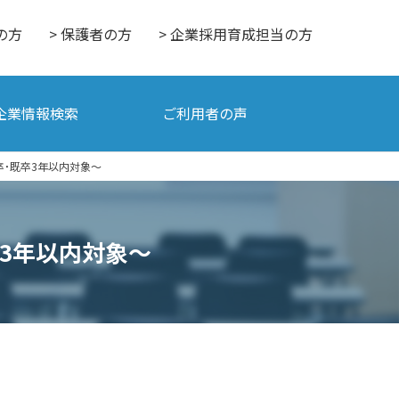
の方
> 保護者の方
> 企業採用育成担当の方
企業情報検索
ご利用者の声
卒・既卒3年以内対象～
卒3年以内対象～