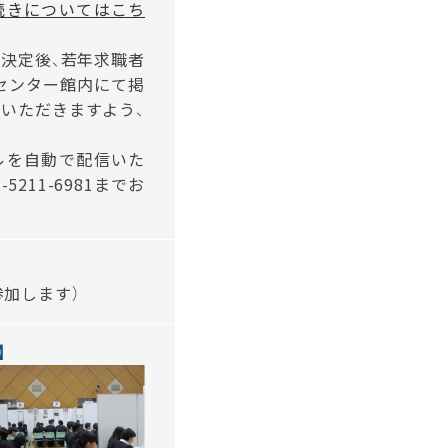
続きについてはこち
加決定後、若年求職者
センター館内にて掲
いただきますよう、
ルを自動で配信いた
3-5211-6981
までお
参加します）
】