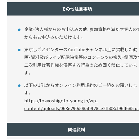
その他注意事項
企業・法人様からのお申込みの他、参加資格を満たす個人の
からもお申込みいただけます。
東京しごとセンターのYouTubeチャンネル上に掲載した動
画・資料及びライブ配信映像等の
コンテンツの複製・録画及
二次利用は著作権を侵害する行為のため固く禁止していま
す。
以下の
URL
からオンライン利用規約のご一読をお願いしま
す。
https://tokyoshigoto-young.jp/wp-
content/uploads/063e290d08af9f28ce2fb08cf96ff685.p
関連資料