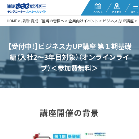
イベント
アクセス
メニュ
HOME
>
採用・育成ご担当の皆様へ
>
企業向けイベント
>
ビジネス力UP講座
>
【受付中！】ビジネス力UP講座 第１期基礎
編（入社2〜3年目対象）（オンラインライ
ブ）＜参加費無料＞
講座開催の背景