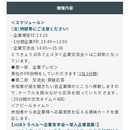
開催内容
＜スケジュール＞
（注）時間帯にご注意ください！
・企業様受付：13:10
・1分間企業PR：
13
:40
～13:55
・企業交流会：
14
:05～
15:30
とうきょうJOBフェスタ＜企業交流会＞は二部制となっ
ています。
◆第一部 企業プレゼン
貴社のPR説明をしていただきます（
1社1分間
）
◆第二部 交流会・質疑応答
参加者が話を聞きたい各企業様のところへ移動しますの
で、テーブルを囲みながら交流を図っていただきます。
（20分間の交流タイム×4回）
＜アピールタイム＞
参加者から各企業様へ応募意思を伝える連絡カードを提
出します。
【JOBトラベル～企業見学会～受入企業募集！】