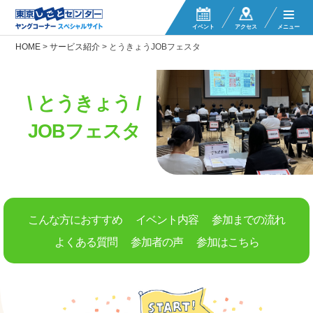
イベント
アクセス
メニュー
HOME
>
サービス紹介
>
とうきょうJOBフェスタ
\
とうきょう
/
JOBフェスタ
こんな方におすすめ
イベント内容
参加までの流れ
よくある質問
参加者の声
参加はこちら