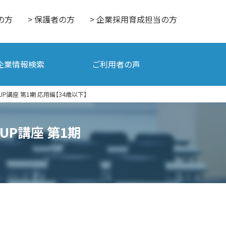
の方
> 保護者の方
> 企業採用育成担当の方
企業情報検索
ご利用者の声
P講座 第1期 応用編【34歳以下】
UP講座 第1期