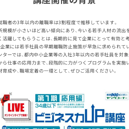
の3年以内の離職率は3割程度で推移しています。
が小さいほど高い傾向にあり、今いる若手人材の流出を
してもらうことは、長期的に見て企業にとって有効と考
には若手社員の早期離職防止施策が早急に求められてい
では、都内中小企業等の入社3年以内の若手社員を対象
事の応用力まで、段階的に力がつくプログラムを実施い
や、職場定着の一環として、ぜひご活用ください。