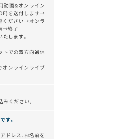
用動画&オンライン
DF)を送付します→
施ください→オンラ
信→終了
いたします。
ットでの双方向通信
でオンラインライブ
込みください。
義です。
ルアドレス、お名前を