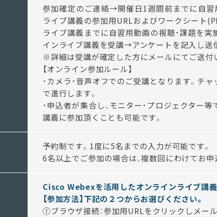
参加確定のご連絡→開催日1週間前までに自習
ライブ講義の参加用URLおよびワークシート(P
ライブ講義までに自習用動画の視聴・課題を実
インライブ講義を受講→アンケートを記入し送
※詳細は受講が確定した方にメールにてご送付
【オンライン参加ルール】
・カメラ・音声オフでのご受講となります。チャ
で進行します。
・申込者が集合し、モニター・プロジェクター等
講義に参加頂くことも可能です。
予約制です。1度に5名までの入力が可能です。
6名以上でご参加の場合は、複数回にわけてお申
Cisco Webexを活用したオンラインライブ講
【参加方法】
下記の２つからお選びください。
①ブラウザ接続：参加用URLをクリックしメー