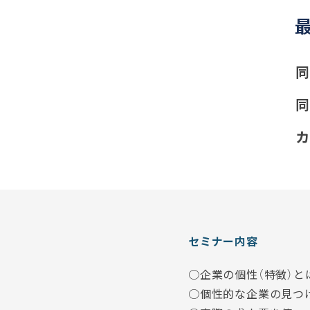
同
同
カ
セミナー内容
○企業の個性（特徴）と
○個性的な企業の見つ