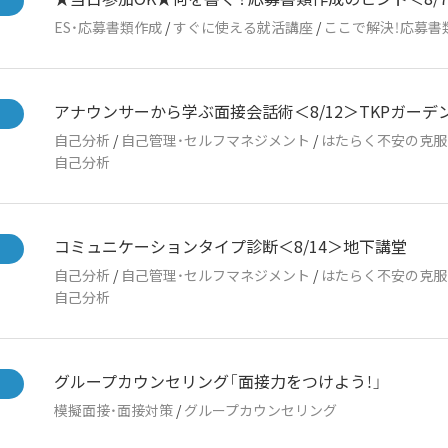
ES・応募書類作成
/
すぐに使える就活講座
/
ここで解決！応募書
アナウンサーから学ぶ面接会話術＜8/12＞TKPガーデ
自己分析
/
自己管理・セルフマネジメント
/
はたらく不安の克服
自己分析
コミュニケーションタイプ診断＜8/14＞地下講堂
自己分析
/
自己管理・セルフマネジメント
/
はたらく不安の克服
自己分析
グループカウンセリング「面接力をつけよう！」
模擬面接・面接対策
/
グループカウンセリング