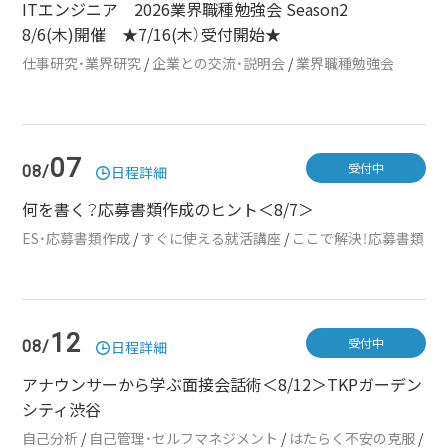
ITエンジニア 2026業界職種勉強会 Season2
8/6(木)開催 ★7/16(木）受付開始★
仕事研究・業界研究
/
企業との交流・説明会
/
業界職種勉強会
07
受付中
08/
日程詳細
何を書く？応募書類作成のヒント＜8/7＞
ES・応募書類作成
/
すぐに使える就活講座
/
ここで解決！応募書類
12
受付中
08/
日程詳細
アナウンサーから学ぶ面接会話術＜8/12＞TKPガーデン
シティ渋谷
自己分析
/
自己管理・セルフマネジメント
/
はたらく不安の克服
/