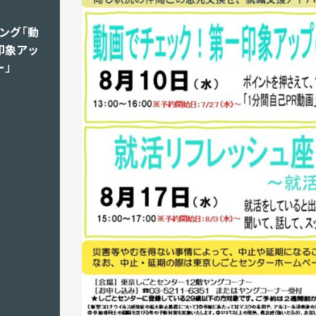
ング「動
印象アッ
ー」