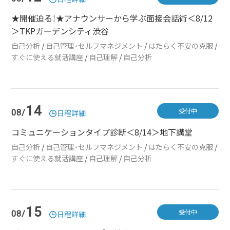
★開催迫る！★アナウンサーから学ぶ面接会話術＜8/12
＞TKPガーデンシティ渋谷
自己分析
/
自己管理・セルフマネジメント
/
はたらく不安の克服
/
すぐに使える就活講座
/
自己理解
/
自己分析
14
受付中
08/
日程詳細
コミュニケーションタイプ診断＜8/14＞地下講堂
自己分析
/
自己管理・セルフマネジメント
/
はたらく不安の克服
/
すぐに使える就活講座
/
自己理解
/
自己分析
15
受付中
08/
日程詳細