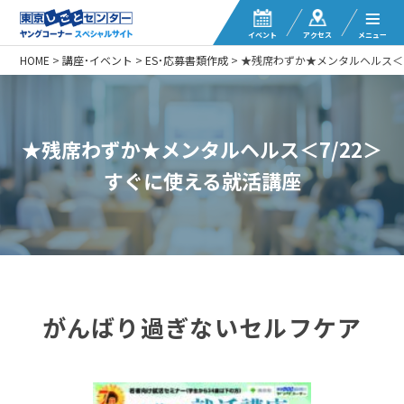
イベント
アクセス
メニュー
HOME
>
講座・イベント
>
ES・応募書類作成
>
★残席わずか★メンタルヘルス＜7
★残席わずか★メンタルヘルス＜7/22＞
すぐに使える就活講座
がんばり過ぎないセルフケア