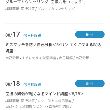
グループカウンセリング「面接力をつけよう！」
模擬面接・面接対策
/
グループカウンセリング
17
受付中
08/
日程詳細
ミスマッチを防ぐ自己分析＜8/17＞ すぐに使える就活
講座
自己分析
/
すぐに使える就活講座
/
自己理解
/
自己分析
18
受付中
08/
日程詳細
面接の緊張が軽くなるマインド講座＜8/18＞
模擬面接・面接対策
/
すぐに使える就活講座
/
自己PR・志望動機のヒント
/
面接対策講座
/