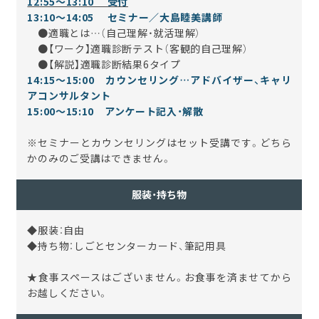
12
:55～13:10 受付
13
:10～14
:05 セミナー／大島睦美講師
●適職とは…（自己理解・就活理解）
●【ワーク】適職診断テスト（客観的自己理解）
●【解説】適職診断結果6タイプ
14:15～15:00 カウンセリング…アドバイザー、キャリ
アコンサルタント
15:00～15:10 アンケート記入・解散
※セミナーとカウンセリングはセット受講です。どちら
かのみのご受講はできません。
服装・持ち物
◆服装：自由
◆持ち物：しごとセンターカード、筆記用具
★食事スペースはございません。お食事を済ませてから
お越しください。