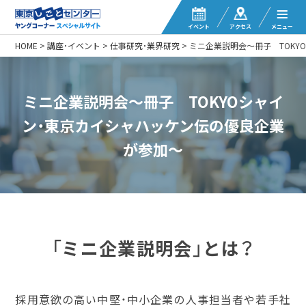
イベント
アクセス
メニュー
HOME
>
講座・イベント
>
仕事研究・業界研究
>
ミニ企業説明会～冊子 TOKY
ミニ企業説明会～冊子 TOKYOシャイ
ン・東京カイシャハッケン伝の優良企業
が参加～
「ミニ企業説明会」とは？
採用意欲の高い中堅・中小企業の人事担当者や若手社