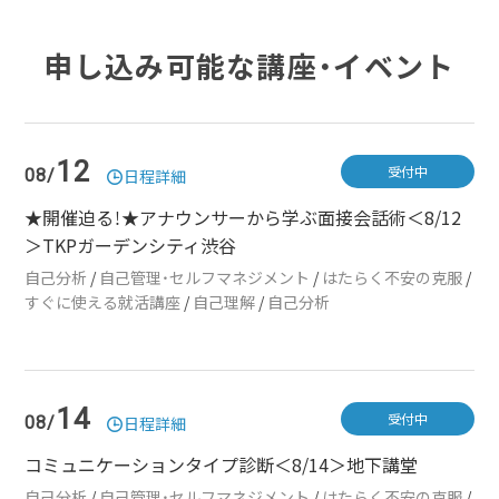
申し込み可能な講座・イベント
12
受付中
08/
日程詳細
★開催迫る！★アナウンサーから学ぶ面接会話術＜8/12
＞TKPガーデンシティ渋谷
自己分析
/
自己管理・セルフマネジメント
/
はたらく不安の克服
/
すぐに使える就活講座
/
自己理解
/
自己分析
14
受付中
08/
日程詳細
コミュニケーションタイプ診断＜8/14＞地下講堂
自己分析
/
自己管理・セルフマネジメント
/
はたらく不安の克服
/