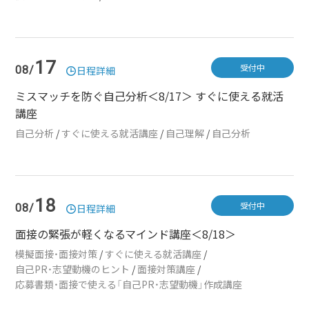
17
受付中
08/
日程詳細
ミスマッチを防ぐ自己分析＜8/17＞ すぐに使える就活
講座
自己分析
/
すぐに使える就活講座
/
自己理解
/
自己分析
18
受付中
08/
日程詳細
面接の緊張が軽くなるマインド講座＜8/18＞
模擬面接・面接対策
/
すぐに使える就活講座
/
自己PR・志望動機のヒント
/
面接対策講座
/
応募書類・面接で使える「自己PR・志望動機」作成講座