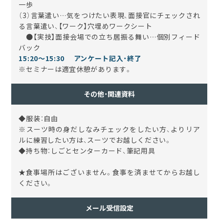
一歩
（3）言葉遣い…気をつけたい表現、面接官にチェックされ
る言葉遣い、【ワーク】穴埋めワークシート
●【実技】面接会場での立ち居振る舞い
…個別フィード
バック
15:20～15:30 アンケート記入・終了
※セミナーは適宜休憩があります。
その他・関連資料
◆服装：自由
※スーツ時の身だしなみチェックをしたい方、よりリア
ルに練習したい方は、スーツでお越しください。
◆持ち物：しごとセンターカード、筆記用具
★食事場所はございません。食事を済ませてからお越し
ください。
メール受信設定