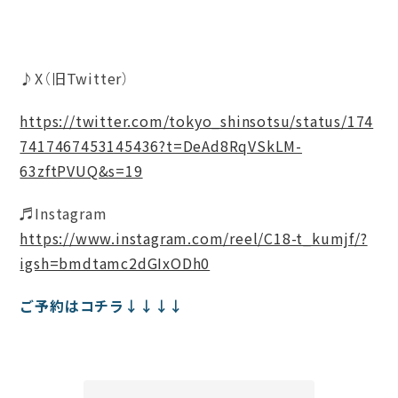
♪X
（旧
Twitter）
https://twitter.com/tokyo_shinsotsu/status/174
7417467453145436?t=DeAd8RqVSkLM-
63zftPVUQ&s=19
♬Instagram
https://www.instagram.com/reel/C18-t_kumjf/?
igsh=bmdtamc2dGIxODh0
ご予約はコチラ↓↓↓↓