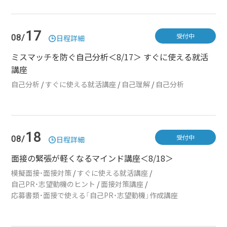
17
受付中
08/
日程詳細
ミスマッチを防ぐ自己分析＜8/17＞ すぐに使える就活
講座
自己分析
/
すぐに使える就活講座
/
自己理解
/
自己分析
18
受付中
08/
日程詳細
面接の緊張が軽くなるマインド講座＜8/18＞
模擬面接・面接対策
/
すぐに使える就活講座
/
自己PR・志望動機のヒント
/
面接対策講座
/
応募書類・面接で使える「自己PR・志望動機」作成講座