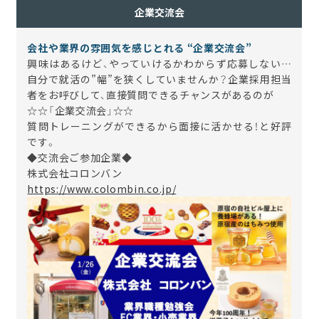
企業交流会
会社や業界の雰囲気を感じとれる
“
企業交流会
”
興味はあるけど、やっていけるかわからず応募しない
…
自分で就活の
”
幅
”
を狭くしていませんか？企業採用担当
者をお呼びして、直接質問できるチャンスがあるのが
☆☆
「企業交流会」
☆☆
質問トレーニングができるから面接に活かせる！と好評
です。
◆交流会ご参加企業◆
株式会社コロンバン
https://www.colombin.co.jp/