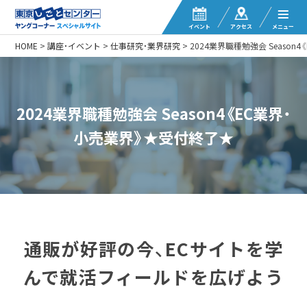
イベント
アクセス
メニュー
HOME
>
講座・イベント
>
仕事研究・業界研究
>
2024業界職種勉強会 Seaso
2024業界職種勉強会 Season4《EC業界・
小売業界》★受付終了★
通販が好評の今、ECサイトを学
んで就活フィールドを広げよう