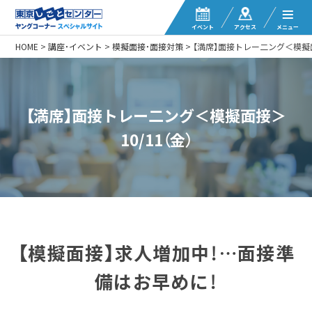
イベント
アクセス
メニュー
HOME
>
講座・イベント
>
模擬面接・面接対策
>
【満席】面接トレー二ング＜模擬面
【満席】面接トレー二ング＜模擬面接＞
10/11（金）
【模擬面接】求人増加中！…面接準
備はお早めに！