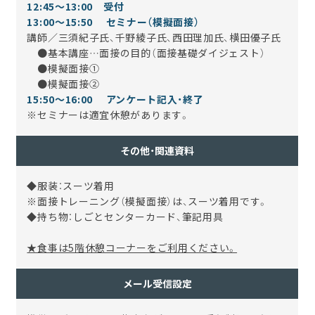
12:45～13:00 受付
13:00～15:50 セミナー（模擬面接）
講師／三須紀子氏、千野綾子氏、西田理加氏、
横田優子氏
●基本講座…面接の目的（面接基礎ダイジェスト）
●模擬面接①
●模擬面接②
15:50～16:00 アンケート記入・終了
※セミナーは適宜休憩があります。
その他・関連資料
◆服装：スーツ着用
※面接トレーニング（模擬面接）は、スーツ着用です。
◆持ち物：しごとセンターカード、筆記用具
★食事は5階休憩コーナーをご利用ください。
メール受信設定