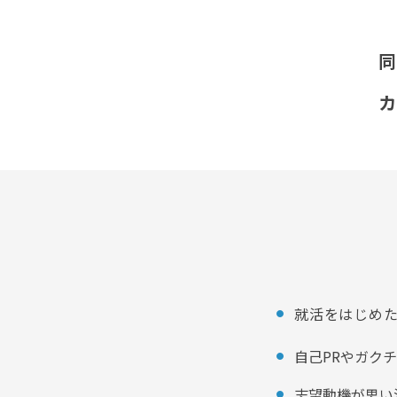
同
カ
就活をはじめ
自己PRやガク
志望動機が思い