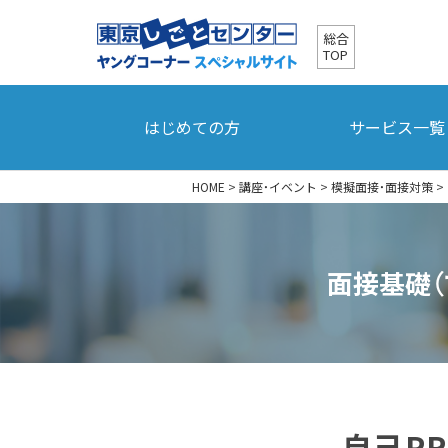
総合
TOP
はじめての方
サービス一覧
HOME
>
講座・イベント
>
模擬面接・面接対策
>
面接基礎（
自己P