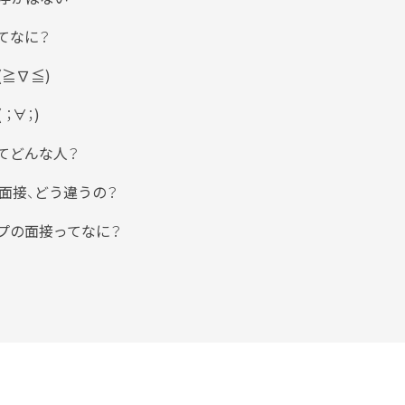
てなに？
≧∇≦)
；∀；)
てどんな人？
面接、どう違うの？
プの面接ってなに？