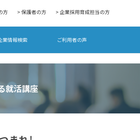
の方
> 保護者の方
> 企業採用育成担当の方
企業情報検索
ご利用者の声
える就活講座
つまれ！