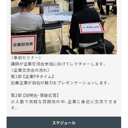
《事前セミナー》
講師が企業交流会参加に向けてレクチャーします。
《企業交流会の流れ》
第
1
部
:
【企業
PR
タイム】
出展企業が自社の魅力をプレゼンテーションします。
第
2
部
:
【説明会・質疑応答】
少人数で気軽な雰囲気の中、企業と身近に交流できま
す。
スケジュール