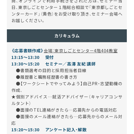
尚、オンラインで利用手続きをされた方は、セミナー当
日、東京しごとセンター１階総合相談で「東京都しごとセ
ンターカード」（黄色）をお受け取り頂き、セミナー会場へ
お越しください。
カリキュラム
《応募書類作成》
会場：東京しごとセンター4階404教室
13:15～13:30 受付
13:3
0～15:20
セミナー／高澤 友紀
講師
●書類選考の目的と採用担当者目線
●履歴書と職務経歴書の書き方
●【ワークシートでやってみよう】自己PR・志望動機の
作成、
★個別アドバイス…就活アドバイザー（キャリアコンサ
ルタント）
●面接のTEL連絡がきたら…応募先からの電話対応
●面接のメール連絡がきたら…応募先からのメール対
応
15:20～15:30 アンケート記入・解散