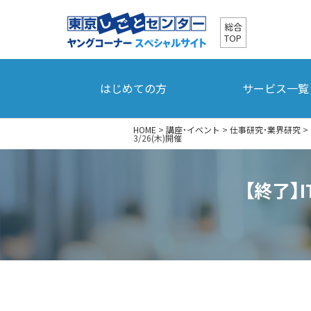
総合
TOP
はじめての方
サービス一覧
HOME
>
講座・イベント
>
仕事研究・業界研究
>
3/26(木)開催
【終了】