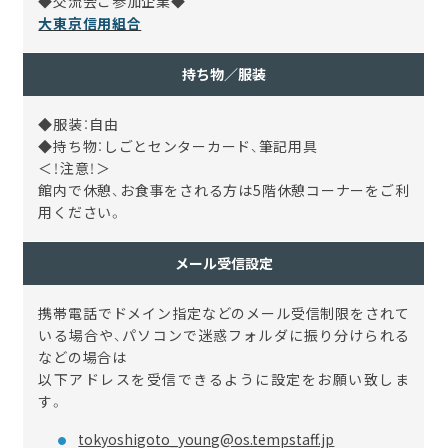
◆交流会ご参加企業◆
大東京信用組合
持ち物／服装
◆服装：自由
◆持ち物：しごとセンターカード、筆記用具
＜！注意！＞
館内で休憩、お食事をされる方は5階休憩コーナーをご利
用ください。
メール受信設定
携帯電話でドメイン指定などのメール受信制限をされて
いる場合や、パソコンで迷惑フォルダに振り分けられる
などの場合は
以下アドレスを受信できるように設定をお願い致しま
す。
tokyoshigoto_young@os.tempstaff.jp