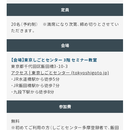
定員
20名（予約制） ※満席になり次第、締め切りとさせてい
ただきます。
会場
【会場】東京しごとセンター 3階 セミナー教室
東京都千代田区飯田橋3-10-3
アクセス | 東京しごとセンター (tokyoshigoto.jp)
・
JR
水道橋駅から徒歩
5
分
・
JR
飯田橋駅から徒歩
7
分
・九段下駅から徒歩
8
分
参加費
無料
※初めてご利用の方（しごとセンター多摩登録者で、飯田