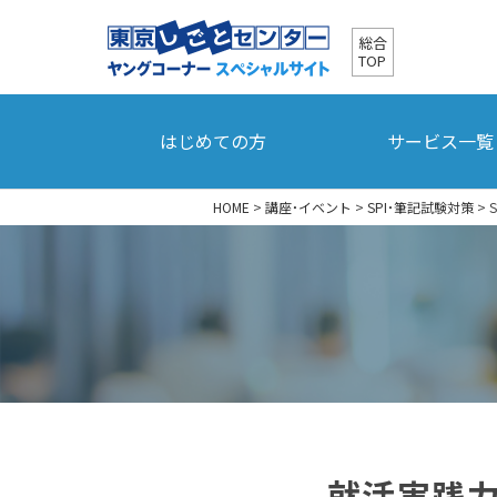
総合
TOP
はじめての方
サービス一覧
HOME
>
講座・イベント
>
SPI・筆記試験対策
>
就活実践力