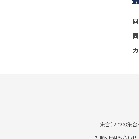
同
同
カ
集合（２つの集合
順列・組み合わせ