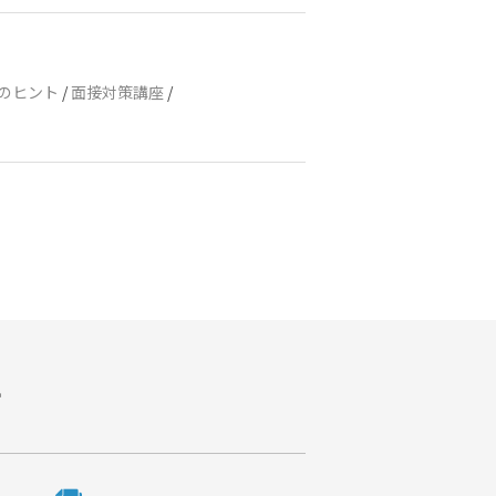
機のヒント
/
面接対策講座
/
す