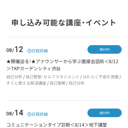
申し込み可能な講座・イベント
12
受付中
08/
日程詳細
★開催迫る！★アナウンサーから学ぶ面接会話術＜8/12
＞TKPガーデンシティ渋谷
自己分析
/
自己管理・セルフマネジメント
/
はたらく不安の克服
/
すぐに使える就活講座
/
自己理解
/
自己分析
14
受付中
08/
日程詳細
コミュニケーションタイプ診断＜8/14＞地下講堂