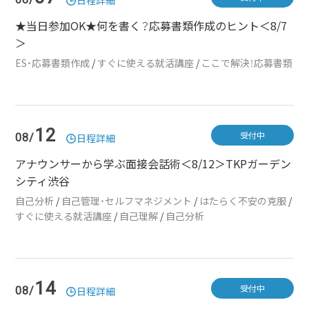
日程詳細
★当日参加OK★何を書く？応募書類作成のヒント＜8/7
＞
ES・応募書類作成
/
すぐに使える就活講座
/
ここで解決！応募書類
12
受付中
08/
日程詳細
アナウンサーから学ぶ面接会話術＜8/12＞TKPガーデン
シティ渋谷
自己分析
/
自己管理・セルフマネジメント
/
はたらく不安の克服
/
すぐに使える就活講座
/
自己理解
/
自己分析
14
受付中
08/
日程詳細