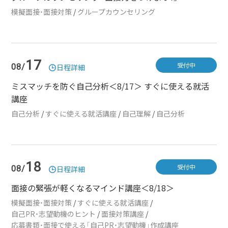
模擬面接・面接対策
/
グループカウンセリング
17
受付中
08/
日程詳細
ミスマッチを防ぐ自己分析＜8/17＞ すぐに使える就活
講座
自己分析
/
すぐに使える就活講座
/
自己理解
/
自己分析
18
受付中
08/
日程詳細
面接の緊張が軽くなるマインド講座＜8/18＞
模擬面接・面接対策
/
すぐに使える就活講座
/
自己PR・志望動機のヒント
/
面接対策講座
/
応募書類・面接で使える「自己PR・志望動機」作成講座