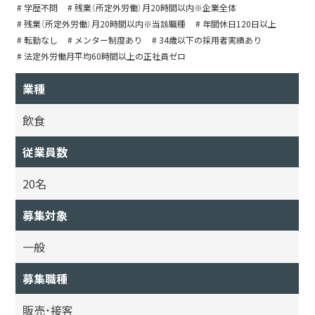
# 学歴不問
# 残業（所定外労働）月20時間以内※企業全体
# 残業（所定外労働）月20時間以内※当該職種
# 年間休日120日以上
# 転勤なし
# メンター制度あり
# 34歳以下の採用者実績あり
# 法定外労働月平均60時間以上の正社員ゼロ
業種
飲食
従業員数
20名
募集対象
一般
募集職種
販売・接客