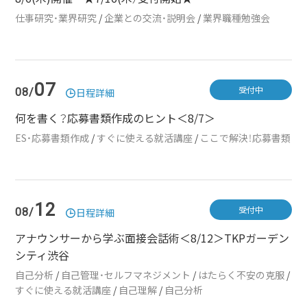
仕事研究・業界研究
/
企業との交流・説明会
/
業界職種勉強会
07
受付中
08/
日程詳細
何を書く？応募書類作成のヒント＜8/7＞
ES・応募書類作成
/
すぐに使える就活講座
/
ここで解決！応募書類
12
受付中
08/
日程詳細
アナウンサーから学ぶ面接会話術＜8/12＞TKPガーデン
シティ渋谷
自己分析
/
自己管理・セルフマネジメント
/
はたらく不安の克服
/
すぐに使える就活講座
/
自己理解
/
自己分析