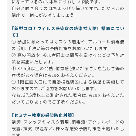
になっているのが、本当にうれしい瞬間です。
自分と向き合うのはちょっぴり怖いですね。だからこの
講座で一緒にがんばりましょう！
【新型コロナウィルス感染症の感染拡大防止措置につい
て】
① 参加にあたってはマスクの着用や、アルコール消毒液
の活用、手洗い等の予防対策をお願いいたします。
② 窓の開放や、参加者同士の間隔を空けるなどの予防対
策を実施いたします。
③
37.5
度以上の発熱、倦怠感
(
強いだるさ
)
、息苦しさ等の
症状がある場合は参加をお控えください。
④
1
階正面入口にて自動検温装置による検温を実施して
おりますので、ご協力をお願いいたします。
なお、
37.5
度以上と測定された場合は、参加をお控えいた
だいておりますのでご了承ください。
【セミナー教室の感染防止対策】
講師・スタッフのマスク着用、消毒液・アクリルボードの
設置、換気、検温など、様々な感染予防対策を実施いたし
ます。