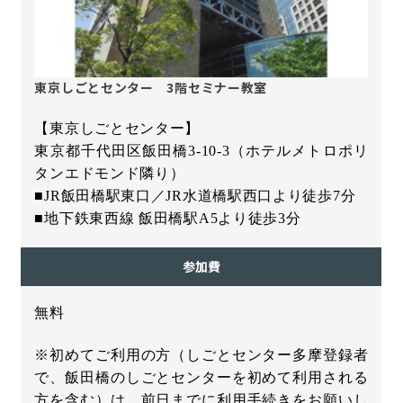
東京しごとセンター 3階セミナー教室
【東京しごとセンター】
東京都千代田区飯田橋
3-10-3
（ホテルメトロポリ
タンエドモンド隣り）
■
JR
飯田橋駅東口／
JR
水道橋駅西口より徒歩
7
分
■地下鉄東西線 飯田橋駅
A5
より徒歩
3
分
参加費
無料
※初めてご利用の方（しごとセンター多摩登録者
で、飯田橋のしごとセンターを初めて利用される
方を含む）は、前日までに利用手続きをお願いし