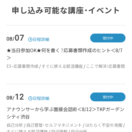
申し込み可能な講座・イベント
07
受付中
08/
日程詳細
★当日参加OK★何を書く？応募書類作成のヒント＜8/7
＞
ES・応募書類作成
/
すぐに使える就活講座
/
ここで解決！応募書類
12
受付中
08/
日程詳細
アナウンサーから学ぶ面接会話術＜8/12＞TKPガーデン
シティ渋谷
自己分析
/
自己管理・セルフマネジメント
/
はたらく不安の克服
/
すぐに使える就活講座
/
自己理解
/
自己分析