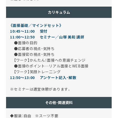
カリキュラム
《面接基礎／マインドセット》
10:45～11:00 受付
11:00～12:50 セミナー／山塚 美和 講師
●面接の目的
●応募者の視点・気持ち
●面接官の視点・気持ち
【ワーク】かんたん！面接への意識チェンジ
●面接のポイント…リアル面接とWEB面接
【ワーク】笑顔トレー二ング
12:50～13:00 アンケート記入・解散
※セミナーは適宜休憩があります。
その他・関連資料
◆服装：自由 ※スーツ不要