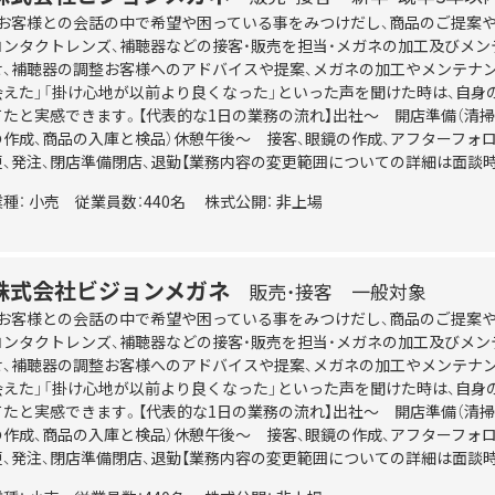
・お客様との会話の中で希望や困っている事をみつけだし、商品のご提案や
コンタクトレンズ、補聴器などの接客・販売を担当・メガネの加工及びメン
せ、補聴器の調整お客様へのアドバイスや提案、メガネの加工やメンテナン
会えた」「掛け心地が以前より良くなった」といった声を聞けた時は、自
てたと実感できます。【代表的な1日の業務の流れ】出社～ 開店準備（清掃、
の作成、商品の入庫と検品）休憩午後～ 接客、眼鏡の作成、アフターフォ
更、発注、閉店準備閉店、退勤【業務内容の変更範囲についての詳細は面談
業種： 小売 従業員数：440名 株式公開： 非上場
株式会社ビジョンメガネ
販売・接客
一般対象
・お客様との会話の中で希望や困っている事をみつけだし、商品のご提案や
コンタクトレンズ、補聴器などの接客・販売を担当・メガネの加工及びメン
せ、補聴器の調整お客様へのアドバイスや提案、メガネの加工やメンテナン
会えた」「掛け心地が以前より良くなった」といった声を聞けた時は、自
てたと実感できます。【代表的な1日の業務の流れ】出社～ 開店準備（清掃、
の作成、商品の入庫と検品）休憩午後～ 接客、眼鏡の作成、アフターフォ
更、発注、閉店準備閉店、退勤【業務内容の変更範囲についての詳細は面談