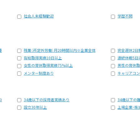
社会人未経験歓迎
学歴不問
種
残業（所定外労働）月20時間以内※企業全体
完全週休2日
有給取得実績10日以上
連続休暇5日
女性の育休取得実績75%以上
男性の育休取
メンター制度あり
キャリアコン
ロ
34歳以下の採用者実績あり
34歳以下の
設立30年以上
上場企業・株