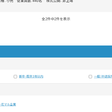
業種： 小売 従業員数：440名 株式公開： 非上場
全2件中2件を表示
新卒・既卒3年以内
一般（中途採
ー花マル企業