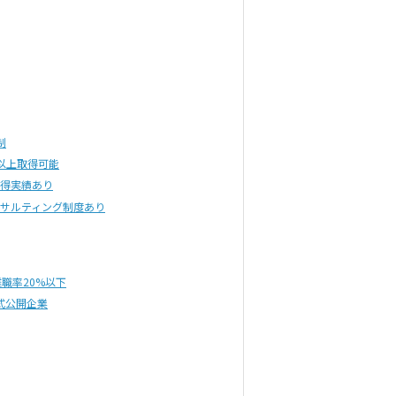
制
以上取得可能
得実績あり
サルティング制度あり
離職率20%以下
式公開企業