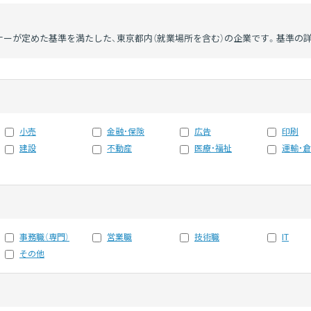
ーが定めた基準を満たした、東京都内（就業場所を含む）の企業です。基準の
小売
金融・保険
広告
印刷
建設
不動産
医療・福祉
運輸・
事務職（専門）
営業職
技術職
IT
その他