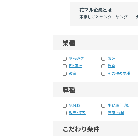
花マル企業とは
東京しごとセンターヤングコーナ
業種
情報通信
製造
卸・商社
飲食
教育
その他の業種
職種
総合職
事務職（一般）
販売・接客
医療・福祉
こだわり条件