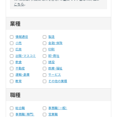
こちら
。
業種
情報通信
製造
小売
金融・保険
広告
印刷
出版・マスコミ
卸・商社
飲食
建設
不動産
医療・福祉
運輸・倉庫
サービス
教育
その他の業種
職種
総合職
事務職（一般）
事務職（専門）
営業職