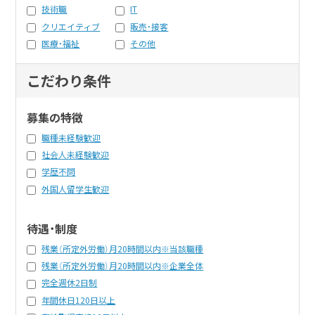
技術職
IT
クリエイティブ
販売・接客
医療・福祉
その他
こだわり条件
募集の特徴
職種未経験歓迎
社会人未経験歓迎
学歴不問
外国人留学生歓迎
待遇・制度
残業（所定外労働）月20時間以内※当該職種
残業（所定外労働）月20時間以内※企業全体
完全週休2日制
年間休日120日以上