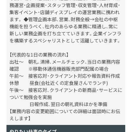
務運営・企画提案・スタッフ管理・収支管理・人材育成・
集客イベント・店舗ディスプレイの運営業務に携われ
ます。 ◆管理企画本部、営業、財務全般→会社の中枢
機能を担うべく、社内のあらゆる業務に精通し、常に
新しい業務企画を打ち立てていきます。企業インフラ
を構築するスペシャリストとして活躍していきます。
【代表的な1日の業務の流れ】
出社～ 朝礼、清掃、メールチェック、当日の業務内容
確認 ※移動体通信機器販売部門配属の場合
午前～ 接客応対・クライアント対応や報告資料作成
休憩 昼食(会社近くの定食屋さんでランチ)
午後～ 接客応対、クライアントの新商品・サービスに
ついて勉強会を実施
日報作成、翌日の朝礼資料ほかを準備
【業務内容の変更範囲についての詳細は面談時にお伝
えします】
やりたい仕事のタイプ