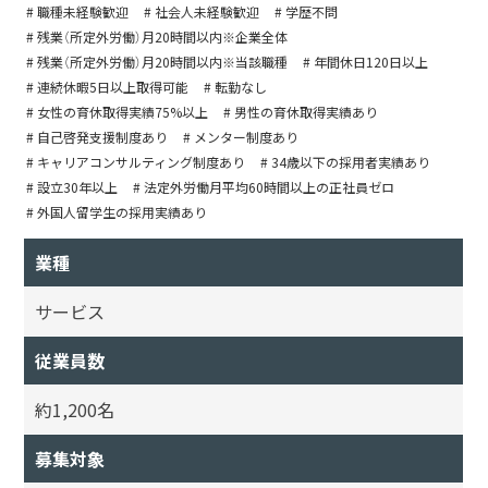
# 職種未経験歓迎
# 社会人未経験歓迎
# 学歴不問
# 残業（所定外労働）月20時間以内※企業全体
# 残業（所定外労働）月20時間以内※当該職種
# 年間休日120日以上
# 連続休暇5日以上取得可能
# 転勤なし
# 女性の育休取得実績75%以上
# 男性の育休取得実績あり
# 自己啓発支援制度あり
# メンター制度あり
# キャリアコンサルティング制度あり
# 34歳以下の採用者実績あり
# 設立30年以上
# 法定外労働月平均60時間以上の正社員ゼロ
# 外国人留学生の採用実績あり
業種
サービス
従業員数
約1,200名
募集対象